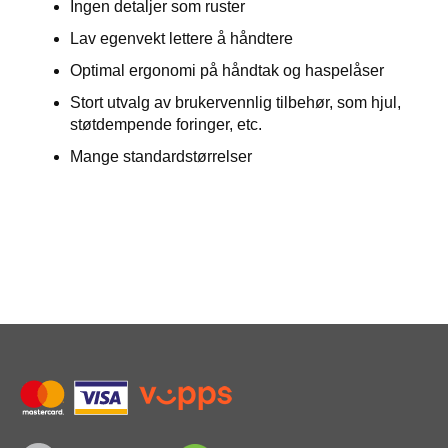
E
Ingen detaljer som ruster
R
Lav egenvekt lettere å håndtere
K
S
Optimal ergonomi på håndtak og haspelåser
T
E
Stort utvalg av brukervennlig tilbehør, som hjul,
D
støtdempende foringer, etc.
Mange standardstørrelser
K
U
R
S
O
M
O
S
S