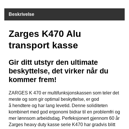
F
Beskrivelse
R
I
D
Zarges K470 Alu
Y
K
transport kasse
K
I
N
G
Gir ditt utstyr den ultimate
beskyttelse, det virker når du
kommer frem!
H
E
L
ZARGES K 470 er multifunksjonskassen som teler det
Å
meste og som gir optimal beskyttelse, er god
R
å hendtere og har lang levetid. Denne soliditeten
S
kombinert med god ergonomi bidrar til en problemfri og
B
A
mer lønnsom arbeidsdag. Perfeksjonert gjennom 60 år
D
Zarges heavy duty kasse serie K470 har gradvis blitt