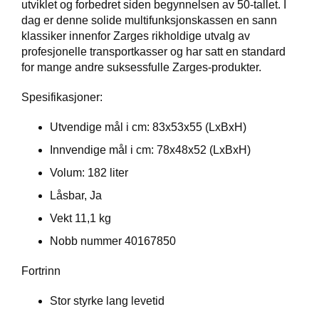
I
utviklet og forbedret siden begynnelsen av 50-tallet. I
N
dag er denne solide multifunksjonskassen en sann
G
klassiker innenfor Zarges rikholdige utvalg av
profesjonelle transportkasser og har satt en standard
for mange andre suksessfulle Zarges-produkter.
D
I
Spesifikasjoner:
V
E
Utvendige mål i cm: 83x53x55 (LxBxH)
R
S
Innvendige mål i cm: 78x48x52 (LxBxH)
E
Volum: 182 liter
Låsbar, Ja
O
Vekt 11,1 kg
U
T
Nobb nummer 40167850
L
E
Fortrinn
T
Stor styrke lang levetid
V