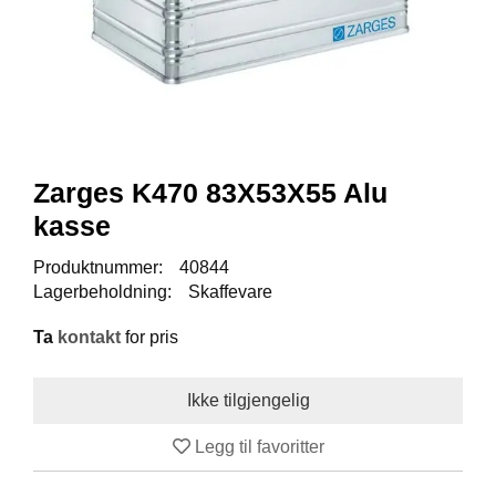
Y
K
K
I
N
G
Zarges K470 83X53X55 Alu
A
R
kasse
B
E
Produktnummer:
40844
I
Lagerbeholdning:
Skaffevare
D
S
D
Ta
kontakt
for pris
Y
K
K
I
N
Legg til favoritter
G