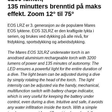
I
N
135 minutters brenntid på maks
G
effekt. Zoom 12° til 75°
EOS LRZ er 3. generasjon av de populære Mares
D
EOS lyktene. EOS 32LRZ er den kraftigste lykta i
I
V
serien, og brukes ved dykking på alle nivå, for
E
fridykking, sportsdykking og arbeidsdykking.
R
S
The Mares EOS 32LRZ underwater torch is an
E
anodised aluminium rechargeable torch with 3200
lumens of power and 135 minutes of autonomy. The
LED ensures a powerful light for the entire duration of
O
a dive. The light beam can be adjusted during a dive
U
by simply rotating the head of the torch. The light
T
intensity can be adjusted via the handy, mechanical,
L
multifunction switch with battery charge indicator,
E
T
which is very useful for keeping the battery under
control, even during a dive. Intuitive and safe, it avoids
any water infiltration inside the torch. With a simple
V