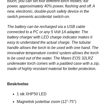
touch, you can set four different torch modes: full
E
R
power, approximately 40% power, flashing and off. A
K
new, electronic, double-push safety device in the
S
switch prevents accidental switch-on.
T
E
The battery can be recharged via a USB cable
D
connected to a PC or any 5 Volt 1A adapter. The
battery charger with LED charge indicator makes it
K
easy to understand the actual charge. The tubular
U
handle allows the torch to be used with one hand. The
R
innovative temperature control system allows the torch
S
to be used out of the water. The Mares EOS 32LRZ
underwater torch comes with a padded case with a zip,
O
made of highly resistant material for better protection.
M
O
S
Beskrivelse
S
1 stk XHP50 LED
Magnetisk justerbar zoom (12°-75°)