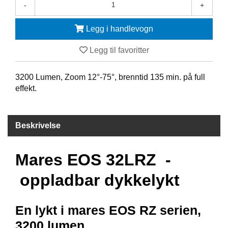
-
+
F
Legg i handlevogn
R
I
D
Legg til favoritter
Y
K
3200 Lumen, Zoom 12°-75°, brenntid 135 min. på full
K
I
effekt.
N
G
Beskrivelse
H
E
Mares EOS 32LRZ -
L
Å
oppladbar dykkelykt
R
S
B
En lykt i mares EOS RZ serien,
A
D
3200 lumen,