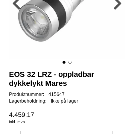
Y
K
K
I
N
G
A
R
B
E
EOS 32 LRZ - oppladbar
I
D
dykkelykt Mares
S
D
Produktnummer:
415647
Y
Lagerbeholdning:
Ikke på lager
K
K
I
4.459,17
N
inkl. mva.
G